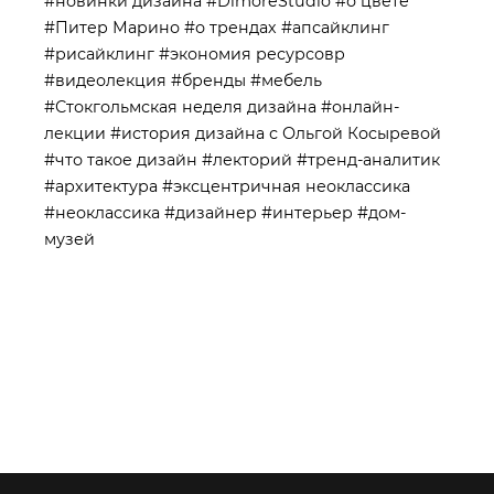
#новинки дизайна
#DimoreStudio
#о цвете
#Питер Марино
#о трендах
#апсайклинг
#рисайклинг
#экономия ресурсовр
#видеолекция
#бренды
#мебель
#Стокгольмская неделя дизайна
#онлайн-
лекции
#история дизайна с Ольгой Косыревой
#что такое дизайн
#лекторий
#тренд-аналитик
#архитектура
#эксцентричная неоклассика
#неоклассика
#дизайнер
#интерьер
#дом-
музей