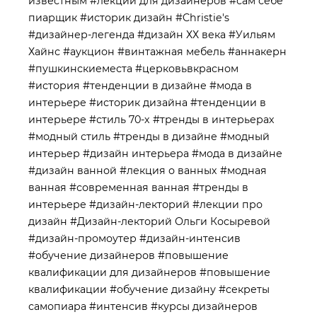
известным
#лекции для дизайнеров
#сам себе
пиарщик
#историк дизайн
#Christie's
#дизайнер-легенда
#дизайн ХХ века
#Уильям
Хайнс
#аукцион
#винтажная мебель
#аннакерн
#пушкинскиеместа
#церковьвкрасном
#история
#тенденции в дизайне
#мода в
интерьере
#историк дизайна
#тенденции в
интерьере
#стиль 70-х
#тренды в интерьерах
#модный стиль
#тренды в дизайне
#модный
интерьер
#дизайн интерьера
#мода в дизайне
#дизайн ванной
#лекция о ванных
#модная
ванная
#современная ванная
#тренды в
интерьере
#дизайн-лекторий
#лекции про
дизайн
#Дизайн-лекторий Ольги Косыревой
#дизайн-промоутер
#дизайн-интенсив
#обучение дизайнеров
#повышение
квалификации для дизайнеров
#повышение
квалификации
#обучение дизайну
#секреты
самопиара
#интенсив
#курсы дизайнеров