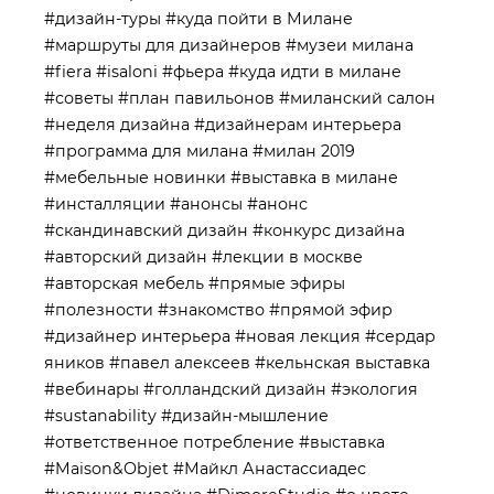
#дизайн-туры
#куда пойти в Милане
#маршруты для дизайнеров
#музеи милана
#fiera
#isaloni
#фьера
#куда идти в милане
#советы
#план павильонов
#миланский салон
#неделя дизайна
#дизайнерам интерьера
#программа для милана
#милан 2019
#мебельные новинки
#выставка в милане
#инсталляции
#анонсы
#анонс
#скандинавский дизайн
#конкурс дизайна
#авторский дизайн
#лекции в москве
#авторская мебель
#прямые эфиры
#полезности
#знакомство
#прямой эфир
#дизайнер интерьера
#новая лекция
#сердар
яников
#павел алексеев
#кельнская выставка
#вебинары
#голландский дизайн
#экология
#sustanability
#дизайн-мышление
#ответственное потребление
#выставка
#Maison&Objet
#Майкл Анастассиадес