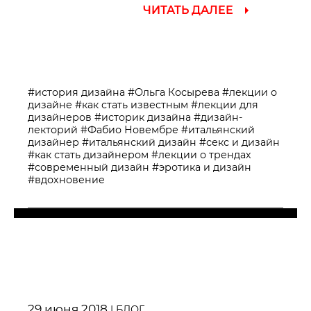
ЧИТАТЬ ДАЛЕЕ
#история дизайна
#Ольга Косырева
#лекции о
дизайне
#как стать известным
#лекции для
дизайнеров
#историк дизайна
#дизайн-
лекторий
#Фабио Новембре
#итальянский
дизайнер
#итальянский дизайн
#секс и дизайн
#как стать дизайнером
#лекции о трендах
#современный дизайн
#эротика и дизайн
#вдохновение
29 июня 2018
|
БЛОГ