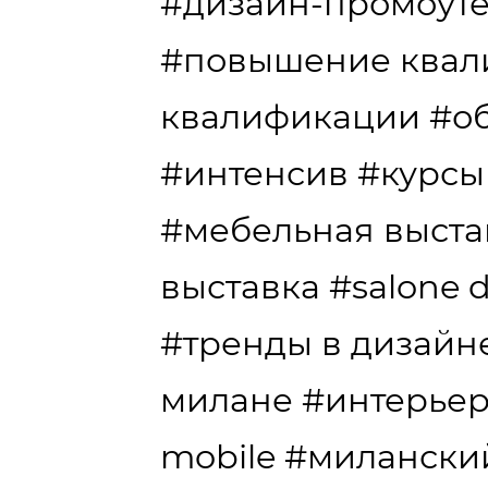
#дизайн-промоут
#повышение квал
квалификации
#о
#интенсив
#курсы
#мебельная выста
выставка
#salone d
#тренды в дизайн
милане
#интерье
mobile
#миланский