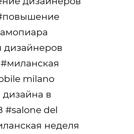
ение дизайнеров
#повышение
самопиара
я дизайнеров
#миланская
obile milano
 дизайна в
8
#salone del
иланская неделя