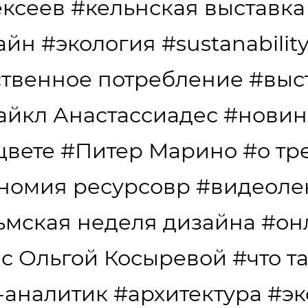
ексеев
#кельнская выставка
айн
#экология
#sustanabilit
ственное потребление
#выс
йкл Анастассиадес
#новин
цвете
#Питер Марино
#о тр
номия ресурсовр
#видеоле
ьмская неделя дизайна
#он
 с Ольгой Косыревой
#что т
-аналитик
#архитектура
#эк