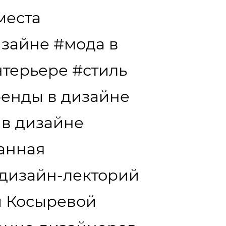
места
изайне
#мода в
нтерьере
#стиль
ренды в дизайне
 в дизайне
анная
дизайн-лекторий
и Косыревой