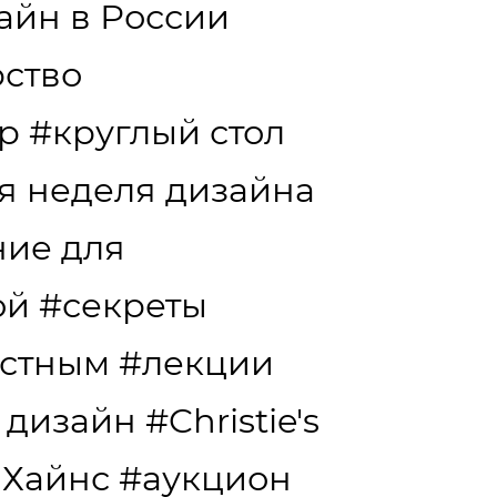
айн в России
ство
р
#круглый стол
я неделя дизайна
ние для
ой
#секреты
естным
#лекции
 дизайн
#Christie's
 Хайнс
#аукцион