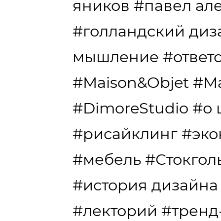
яников
#павел ал
#голландский диз
мышление
#ответ
#Maison&Objet
#Ма
#DimoreStudio
#о 
#рисайклинг
#эко
#мебель
#Стокгол
#история дизайна
#лекторий
#тренд