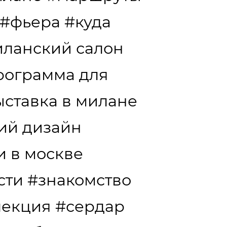
#фьера
#куда
ланский салон
рограмма для
ыставка в милане
ий дизайн
и в москве
сти
#знакомство
лекция
#сердар