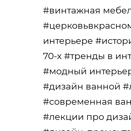
#винтажная мебе
#церковьвкрасно
интерьере
#истор
70-х
#тренды в ин
#модный интерье
#дизайн ванной
#
#современная ва
#лекции про диза