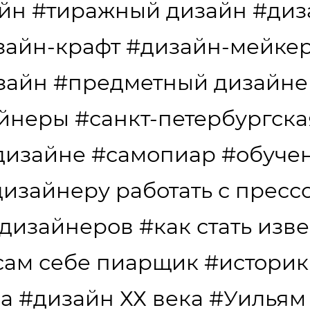
айн
#тиражный дизайн
#диз
зайн-крафт
#дизайн-мейкер
зайн
#предметный дизайне
айнеры
#санкт-петербургска
дизайне
#самопиар
#обуче
дизайнеру работать с пресс
 дизайнеров
#как стать изв
сам себе пиарщик
#историк
да
#дизайн ХХ века
#Уильям