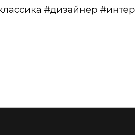
классика
#дизайнер
#интер