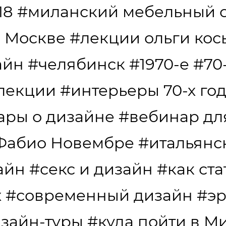
18
#миланский мебельный 
в Москве
#лекции ольги ко
айн
#челябинск
#1970-е
#70
лекции
#интерьеры 70-х го
ары о дизайне
#вебинар дл
Фабио Новембре
#итальянс
айн
#секс и дизайн
#как ст
х
#современный дизайн
#эр
зайн-туры
#куда пойти в М