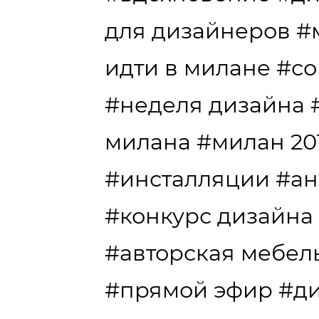
для дизайнеров
#
идти в милане
#со
#неделя дизайна
милана
#милан 20
#инсталляции
#ан
#конкурс дизайна
#авторская мебел
#прямой эфир
#ди