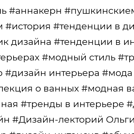
ль
#аннакерн
#пушкинские
м
#история
#тенденции в д
ик дизайна
#тенденции в и
терьерах
#модный стиль
#т
р
#дизайн интерьера
#мода
лекция о ванных
#модная в
нная
#тренды в интерьере
#
йн
#Дизайн-лекторий Ольг