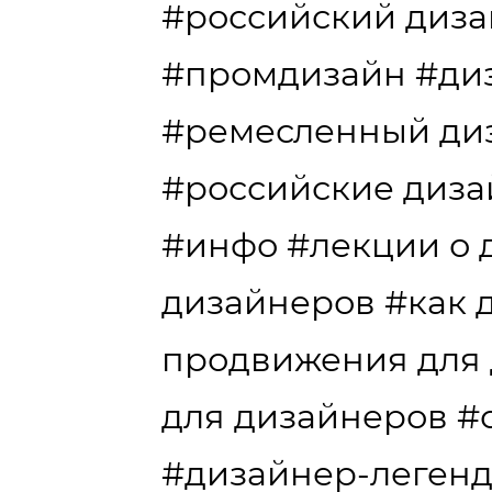
#российский диз
#промдизайн
#ди
#ремесленный ди
#российские диз
#инфо
#лекции о 
дизайнеров
#как 
продвижения для
для дизайнеров
#
#дизайнер-леген