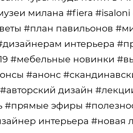
музеи милана
#fiera
#isaloni
веты
#план павильонов
#ми
#дизайнерам интерьера
#п
19
#мебельные новинки
#в
онсы
#анонс
#скандинавск
#авторский дизайн
#лекци
ь
#прямые эфиры
#полезно
зайнер интерьера
#новая 