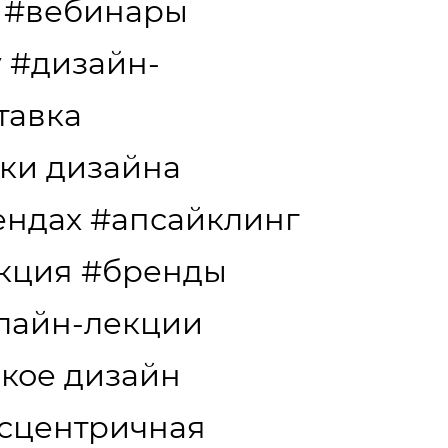
#вебинары
y
#дизайн-
тавка
ки дизайна
ендах
#апсайклинг
кция
#бренды
лайн-лекции
акое дизайн
сцентричная