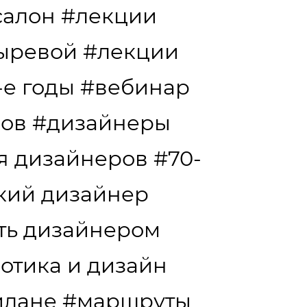
салон
#лекции
сыревой
#лекции
-е годы
#вебинар
дов
#дизайнеры
я дизайнеров
#70-
кий дизайнер
ать дизайнером
отика и дизайн
илане
#маршруты