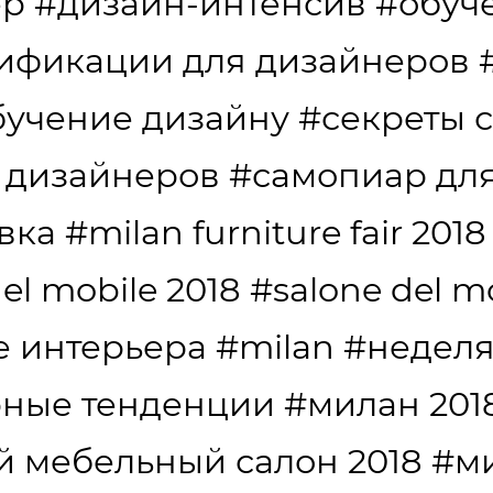
ер
#дизайн-интенсив
#обуч
ификации для дизайнеров
бучение дизайну
#секреты 
 дизайнеров
#самопиар дл
вка
#milan furniture fair 2018
el mobile 2018
#salone del m
е интерьера
#milan
#неделя
рные тенденции
#милан 201
 мебельный салон 2018
#м