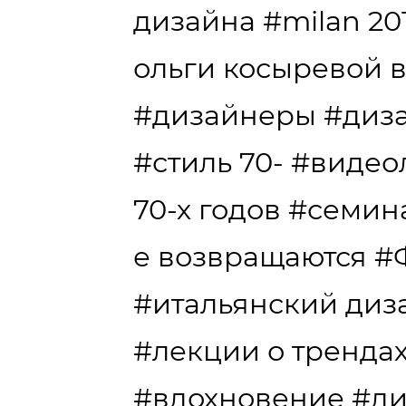
дизайна
#milan 20
ольги косыревой 
#дизайнеры
#диз
#стиль 70-
#видео
70-х годов
#семин
е возвращаются
#
#итальянский диз
#лекции о тренда
#вдохновение
#ди