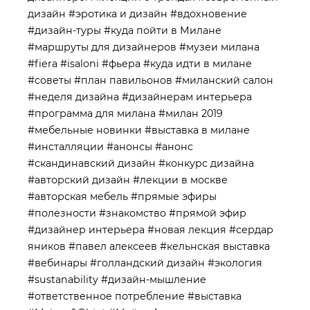
дизайн
#эротика и дизайн
#вдохновение
#дизайн-туры
#куда пойти в Милане
#маршруты для дизайнеров
#музеи милана
#fiera
#isaloni
#фьера
#куда идти в милане
#советы
#план павильонов
#миланский салон
#неделя дизайна
#дизайнерам интерьера
#программа для милана
#милан 2019
#мебельные новинки
#выставка в милане
#инсталляции
#анонсы
#анонс
#скандинавский дизайн
#конкурс дизайна
#авторский дизайн
#лекции в москве
#авторская мебель
#прямые эфиры
#полезности
#знакомство
#прямой эфир
#дизайнер интерьера
#новая лекция
#сердар
яников
#павел алексеев
#кельнская выставка
#вебинары
#голландский дизайн
#экология
#sustanability
#дизайн-мышление
#ответственное потребление
#выставка