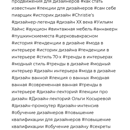
продвижения для дизайнеров
#как стать
известным
#лекции для дизайнеров
#сам себе
пиарщик
#историк дизайн
#Christie's
#дизайнер-легенда
#дизайн ХХ века
#Уильям
Хайнс
#аукцион
#винтажная мебель
#аннакерн
#пушкинскиеместа
#церковьвкрасном
#история
#тенденции в дизайне
#мода в
интерьере
#историк дизайна
#тенденции в
интерьере
#стиль 70-х
#тренды в интерьерах
#модный стиль
#тренды в дизайне
#модный
интерьер
#дизайн интерьера
#мода в дизайне
#дизайн ванной
#лекция о ванных
#модная
ванная
#современная ванная
#тренды в
интерьере
#дизайн-лекторий
#лекции про
дизайн
#Дизайн-лекторий Ольги Косыревой
#дизайн-промоутер
#дизайн-интенсив
#обучение дизайнеров
#повышение
квалификации для дизайнеров
#повышение
квалификации
#обучение дизайну
#секреты