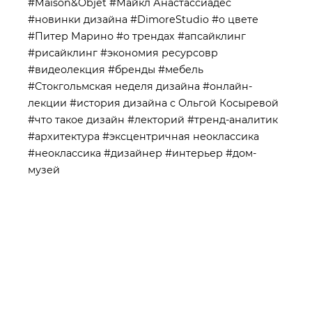
#Maison&Objet
#Майкл Анастассиадес
#новинки дизайна
#DimoreStudio
#о цвете
#Питер Марино
#о трендах
#апсайклинг
#рисайклинг
#экономия ресурсовр
#видеолекция
#бренды
#мебель
#Стокгольмская неделя дизайна
#онлайн-
лекции
#история дизайна с Ольгой Косыревой
#что такое дизайн
#лекторий
#тренд-аналитик
#архитектура
#эксцентричная неоклассика
#неоклассика
#дизайнер
#интерьер
#дом-
музей