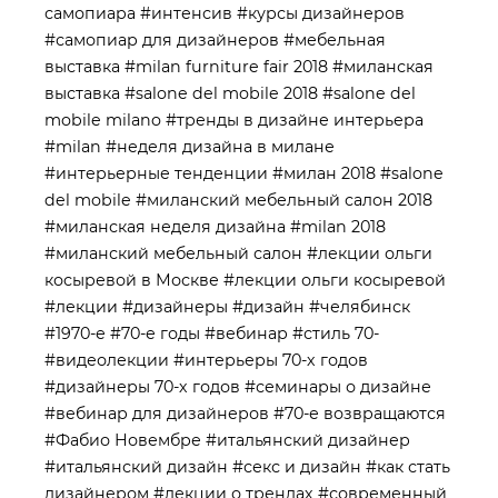
самопиара
#интенсив
#курсы дизайнеров
#самопиар для дизайнеров
#мебельная
выставка
#milan furniture fair 2018
#миланская
выставка
#salone del mobile 2018
#salone del
mobile milano
#тренды в дизайне интерьера
#milan
#неделя дизайна в милане
#интерьерные тенденции
#милан 2018
#salone
del mobile
#миланский мебельный салон 2018
#миланская неделя дизайна
#milan 2018
#миланский мебельный салон
#лекции ольги
косыревой в Москве
#лекции ольги косыревой
#лекции
#дизайнеры
#дизайн
#челябинск
#1970-е
#70-е годы
#вебинар
#стиль 70-
#видеолекции
#интерьеры 70-х годов
#дизайнеры 70-х годов
#семинары о дизайне
#вебинар для дизайнеров
#70-е возвращаются
#Фабио Новембре
#итальянский дизайнер
#итальянский дизайн
#секс и дизайн
#как стать
дизайнером
#лекции о трендах
#современный