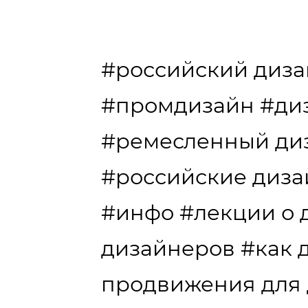
#российский диз
#промдизайн
#ди
#ремесленный ди
#российские диз
#инфо
#лекции о 
дизайнеров
#как 
продвижения для