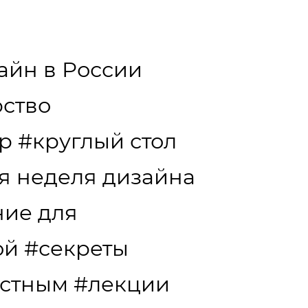
айн в России
ство
р
#круглый стол
я неделя дизайна
ние для
ой
#секреты
естным
#лекции