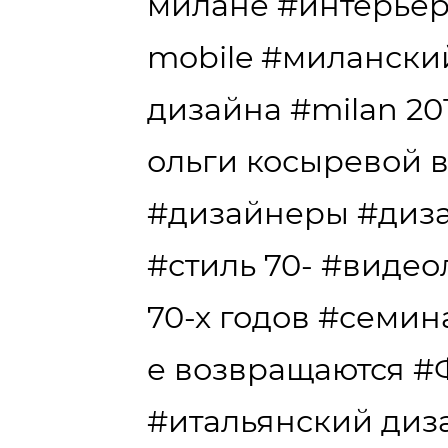
милане
#интерье
mobile
#миланский
дизайна
#milan 20
ольги косыревой 
#дизайнеры
#диз
#стиль 70-
#видео
70-х годов
#семин
е возвращаются
#
#итальянский диз