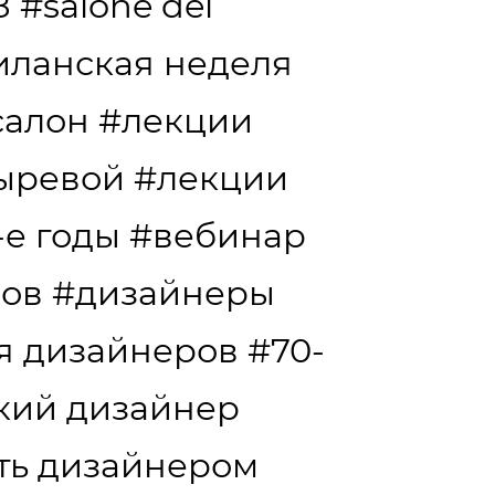
8
#salone del
иланская неделя
салон
#лекции
сыревой
#лекции
-е годы
#вебинар
дов
#дизайнеры
я дизайнеров
#70-
кий дизайнер
ать дизайнером