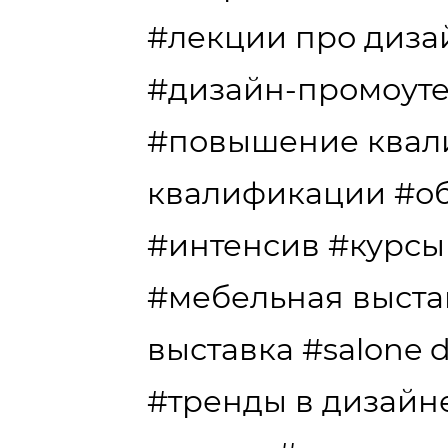
#лекции про диза
#дизайн-промоут
#повышение квал
квалификации
#о
#интенсив
#курсы
#мебельная выста
выставка
#salone d
#тренды в дизайн