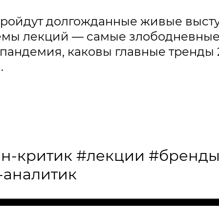
я пройдут долгожданные живые выс
емы лекций — самые злободневные
андемия, каковы главные тренды 20
.
н-критик
#лекции
#бренд
-аналитик