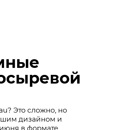
мные
Косыревой
au? Это сложно, но
рошим дизайном и
9 июня в формате