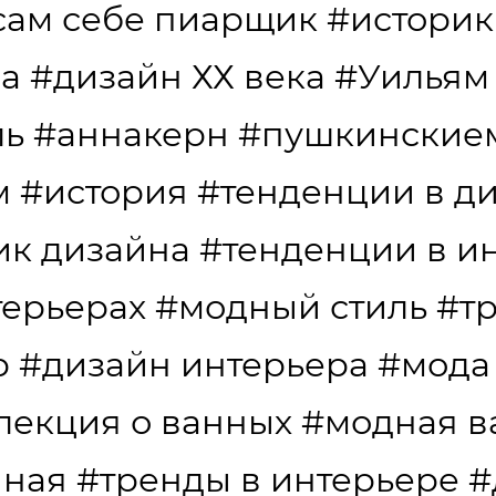
сам себе пиарщик
#историк
да
#дизайн ХХ века
#Уильям
ль
#аннакерн
#пушкинские
м
#история
#тенденции в д
ик дизайна
#тенденции в и
терьерах
#модный стиль
#т
р
#дизайн интерьера
#мода
лекция о ванных
#модная в
нная
#тренды в интерьере
#