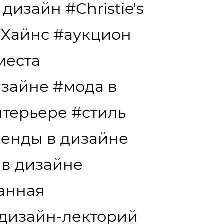
 дизайн
#Christie's
 Хайнс
#аукцион
места
изайне
#мода в
нтерьере
#стиль
ренды в дизайне
 в дизайне
анная
дизайн-лекторий