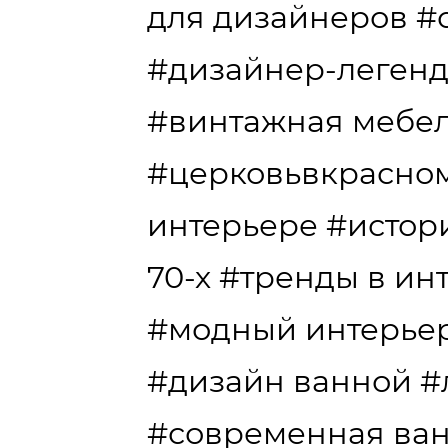
для дизайнеров
#
#дизайнер-леген
#винтажная мебе
#церковьвкрасно
интерьере
#истор
70-х
#тренды в ин
#модный интерье
#дизайн ванной
#
#современная ва