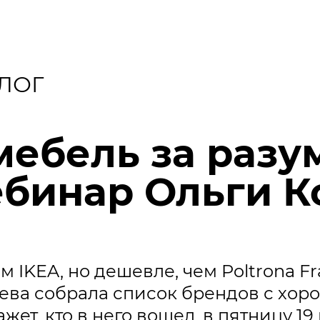
ЛОГ
мебель за разу
ебинар Ольги 
м IKEA, но дешевле, чем Poltrona Fr
ева собрала список брендов с хо
жет, кто в него вошел, в пятницу 1