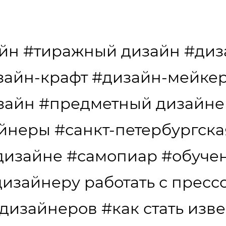
айн
#тиражный дизайн
#диз
зайн-крафт
#дизайн-мейкер
зайн
#предметный дизайне
айнеры
#санкт-петербургска
дизайне
#самопиар
#обуче
дизайнеру работать с пресс
 дизайнеров
#как стать изв