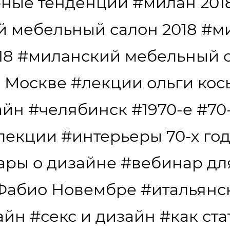
рные тенденции
#милан 201
 мебельный салон 2018
#м
18
#миланский мебельный 
в Москве
#лекции ольги ко
айн
#челябинск
#1970-е
#70
лекции
#интерьеры 70-х го
ары о дизайне
#вебинар дл
Фабио Новембре
#итальянс
айн
#секс и дизайн
#как ст