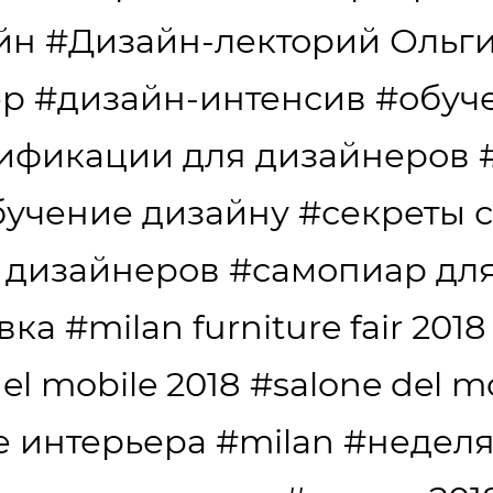
йн
#Дизайн-лекторий Ольг
ер
#дизайн-интенсив
#обуч
ификации для дизайнеров
бучение дизайну
#секреты 
 дизайнеров
#самопиар дл
вка
#milan furniture fair 2018
el mobile 2018
#salone del m
е интерьера
#milan
#неделя