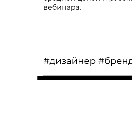
вебинара.
#дизайнер
#брен