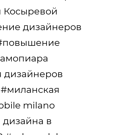
и Косыревой
ение дизайнеров
#повышение
самопиара
я дизайнеров
#миланская
obile milano
 дизайна в