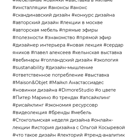
#инсталляции
#анонсы
#анонс
#скандинавский дизайн
#конкурс дизайна
#авторский дизайн
#лекции в москве
#авторская мебель
#прямые эфиры
#полезности
#знакомство
#прямой эфир
#дизайнер интерьера
#новая лекция
#сердар
яников
#павел алексеев
#кельнская выставка
#вебинары
#голландский дизайн
#экология
#sustanability
#дизайн-мышление
#ответственное потребление
#выставка
#Maison&Objet
#Майкл Анастассиадес
#новинки дизайна
#DimoreStudio
#о цвете
#Питер Марино
#о трендах
#апсайклинг
#рисайклинг
#экономия ресурсовр
#видеолекция
#бренды
#мебель
#Стокгольмская неделя дизайна
#онлайн-
лекции
#история дизайна с Ольгой Косыревой
#что такое дизайн
#лекторий
#тренд-аналитик