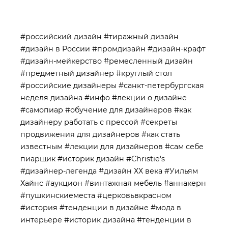
#российский дизайн
#тиражный дизайн
#дизайн в России
#промдизайн
#дизайн-крафт
#дизайн-мейкерство
#ремесленный дизайн
#предметный дизайнер
#круглый стол
#российские дизайнеры
#санкт-петербургская
неделя дизайна
#инфо
#лекции о дизайне
#самопиар
#обучение для дизайнеров
#как
дизайнеру работать с прессой
#секреты
продвижения для дизайнеров
#как стать
известным
#лекции для дизайнеров
#сам себе
пиарщик
#историк дизайн
#Christie's
#дизайнер-легенда
#дизайн ХХ века
#Уильям
Хайнс
#аукцион
#винтажная мебель
#аннакерн
#пушкинскиеместа
#церковьвкрасном
#история
#тенденции в дизайне
#мода в
интерьере
#историк дизайна
#тенденции в