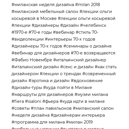
#миланская неделя дизайна
#milan 2018
#миланский мебельный салон
#лекции ольги
косыревой в Москве
#лекции ольги косыревой
#лекции
#дизайнеры
#дизайн
#челябинск
#1970-е
#70-е годы
#вебинар
#стиль 70-
#видеолекции
#интерьеры 70-х годов
#дизайнеры 70-х годов
#семинары о дизайне
#вебинар для дизайнеров
#70-е возвращаются
#Фабио Новембре
#итальянский дизайнер
#итальянский дизайн
#секс и дизайн
#как стать
дизайнером
#лекции о трендах
#современный
дизайн
#эротика и дизайн
#вдохновение
#дизайн-туры
#куда пойти в Милане
#маршруты для дизайнеров
#музеи милана
#fiera
#isaloni
#фьера
#куда идти в милане
#советы
#план павильонов
#миланский салон
#неделя дизайна
#дизайнерам интерьера
#программа для милана
#милан 2019
#мебельные новинки
#выставка в милане