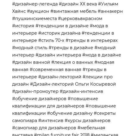
#дизайнер-легенда
#дизайн ХХ века
#Уильям
Хайнс
#аукцион
#винтажная мебель
#аннакерн
#пушкинскиеместа
#церковьвкрасном
#история
#тенденции в дизайне
#мода в
интерьере
#историк дизайна
#тенденции в
интерьере
#стиль 70-х
#тренды в интерьерах
#модный стиль
#тренды в дизайне
#модный
интерьер
#дизайн интерьера
#мода в дизайне
#дизайн ванной
#лекция о ванных
#модная
ванная
#современная ванная
#тренды в
интерьере
#дизайн-лекторий
#лекции про
дизайн
#Дизайн-лекторий Ольги Косыревой
#дизайн-промоутер
#дизайн-интенсив
#обучение дизайнеров
#повышение
квалификации для дизайнеров
#повышение
квалификации
#обучение дизайну
#секреты
самопиара
#интенсив
#курсы дизайнеров
#самопиар для дизайнеров
#мебельная
выставка
#milan furniture fair 2018
#миланская