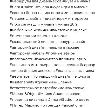
#маршруты для дизайнеров
#музеи милана
#fiera
#isaloni
#фьера
#куда идти в милане
#советы
#план павильонов
#миланский салон
#неделя дизайна
#дизайнерам интерьера
#программа для милана
#милан 2019
#мебельные новинки
#выставка в милане
#инсталляции
#анонсы
#анонс
#скандинавский дизайн
#конкурс дизайна
#авторский дизайн
#лекции в москве
#авторская мебель
#прямые эфиры
#полезности
#знакомство
#прямой эфир
#дизайнер интерьера
#новая лекция
#сердар
яников
#павел алексеев
#кельнская выставка
#вебинары
#голландский дизайн
#экология
#sustanability
#дизайн-мышление
#ответственное потребление
#выставка
#Maison&Objet
#Майкл Анастассиадес
#новинки дизайна
#DimoreStudio
#о цвете
#Питер Марино
#о трендах
#апсайклинг