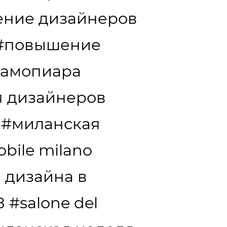
ение дизайнеров
#повышение
самопиара
я дизайнеров
#миланская
obile milano
 дизайна в
8
#salone del