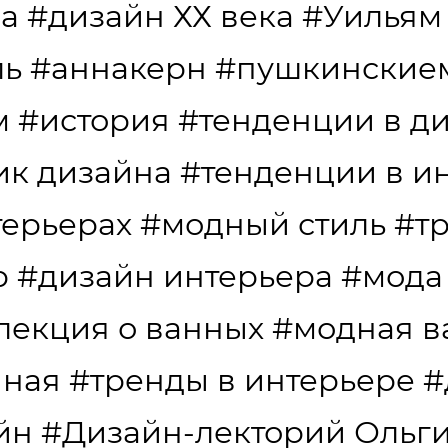
да
#дизайн ХХ века
#Уильям
ль
#аннакерн
#пушкинские
м
#история
#тенденции в д
ик дизайна
#тенденции в и
терьерах
#модный стиль
#т
р
#дизайн интерьера
#мода
лекция о ванных
#модная в
нная
#тренды в интерьере
#
йн
#Дизайн-лекторий Ольг