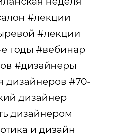
иланская неделя
салон
#лекции
сыревой
#лекции
-е годы
#вебинар
дов
#дизайнеры
я дизайнеров
#70-
кий дизайнер
ать дизайнером
отика и дизайн