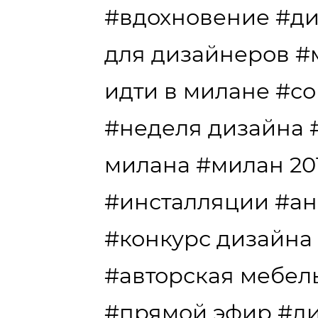
#вдохновение
#ди
для дизайнеров
#
идти в милане
#со
#неделя дизайна
милана
#милан 20
#инсталляции
#ан
#конкурс дизайна
#авторская мебел
#прямой эфир
#ди