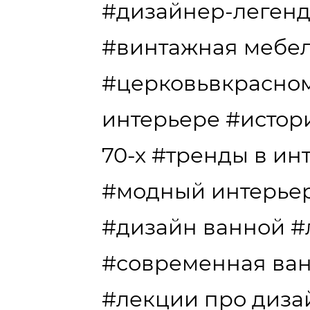
#дизайнер-леген
#винтажная мебе
#церковьвкрасно
интерьере
#истор
70-х
#тренды в ин
#модный интерье
#дизайн ванной
#
#современная ва
#лекции про диза