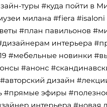
зайн-туры
#куда пойти в М
музеи милана
#fiera
#isaloni
веты
#план павильонов
#ми
#дизайнерам интерьера
#п
19
#мебельные новинки
#в
онсы
#анонс
#скандинавск
#авторский дизайн
#лекци
ь
#прямые эфиры
#полезно
зайнер интерьера
#новая 