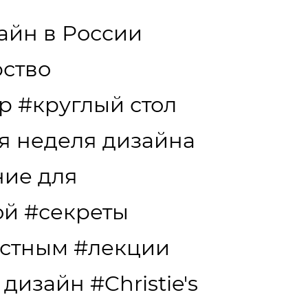
айн в России
ство
р
#круглый стол
я неделя дизайна
ние для
ой
#секреты
естным
#лекции
 дизайн
#Christie's