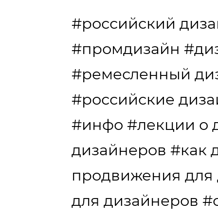
#российский диз
#промдизайн
#ди
#ремесленный ди
#российские диз
#инфо
#лекции о 
дизайнеров
#как 
продвижения для
для дизайнеров
#