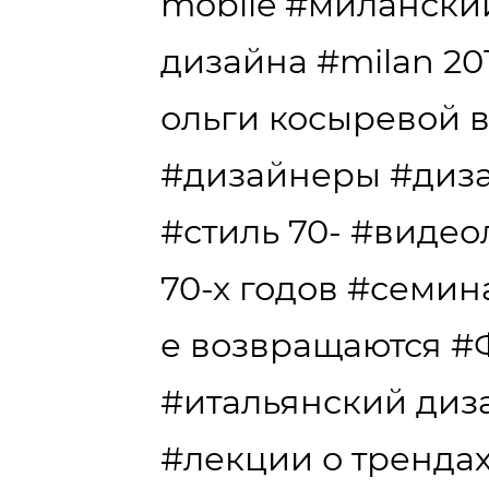
mobile
#миланский
дизайна
#milan 20
ольги косыревой 
#дизайнеры
#диз
#стиль 70-
#видео
70-х годов
#семин
е возвращаются
#
#итальянский диз
#лекции о тренда