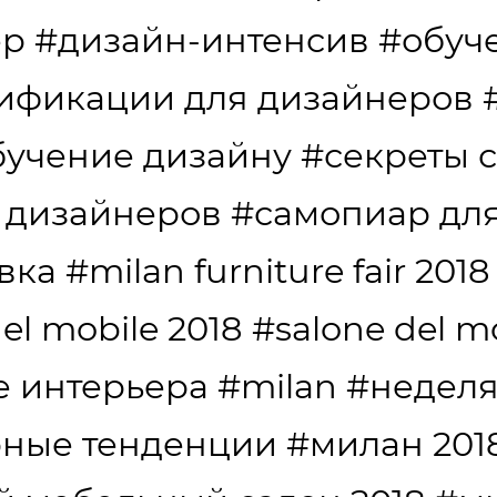
ер
#дизайн-интенсив
#обуч
ификации для дизайнеров
бучение дизайну
#секреты 
 дизайнеров
#самопиар дл
вка
#milan furniture fair 2018
el mobile 2018
#salone del m
е интерьера
#milan
#неделя
рные тенденции
#милан 201