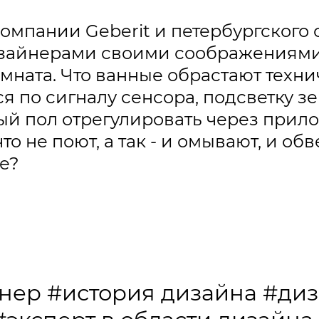
омпании Geberit и петербургского 
зайнерами своими соображениями о
мната. Что ванные обрастают техн
тся по сигналу сенсора, подсветку 
ый пол отрегулировать через прил
о не поют, а так - и омывают, и обве
ще?
нер
#история дизайна
#диз