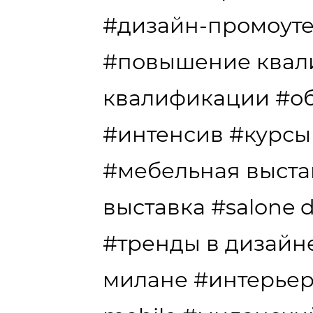
#дизайн-промоут
#повышение квал
квалификации
#о
#интенсив
#курсы
#мебельная выста
выставка
#salone d
#тренды в дизайн
милане
#интерье