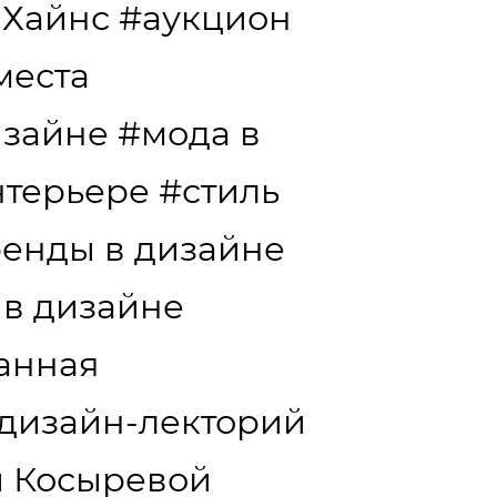
 Хайнс
#аукцион
места
изайне
#мода в
нтерьере
#стиль
ренды в дизайне
 в дизайне
анная
дизайн-лекторий
и Косыревой