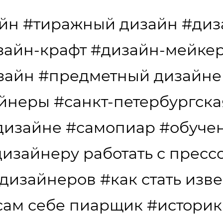
айн
#тиражный дизайн
#диз
зайн-крафт
#дизайн-мейкер
зайн
#предметный дизайне
айнеры
#санкт-петербургска
дизайне
#самопиар
#обуче
дизайнеру работать с пресс
 дизайнеров
#как стать изв
сам себе пиарщик
#историк