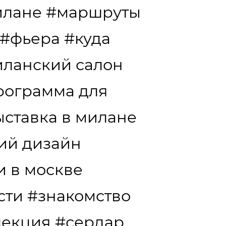
илане
#маршруты
#фьера
#куда
ланский салон
рограмма для
ыставка в милане
ий дизайн
и в москве
сти
#знакомство
лекция
#сердар