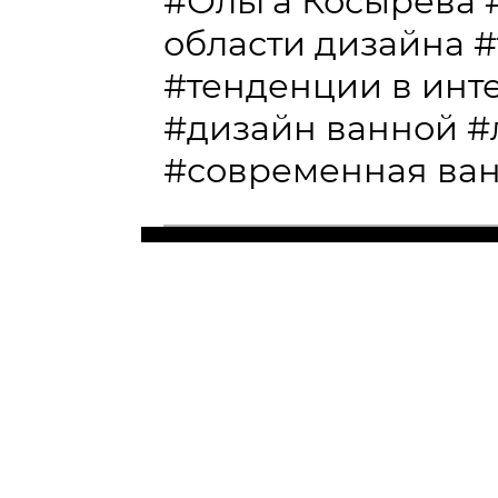
#Ольга Косырева
области дизайна
#
#тенденции в инт
#дизайн ванной
#
#современная ва