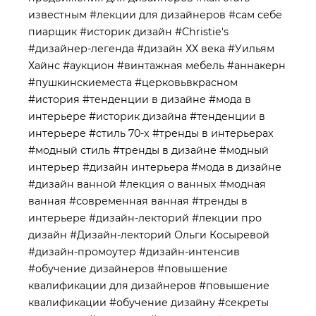
известным
#лекции для дизайнеров
#сам себе
пиарщик
#историк дизайн
#Christie's
#дизайнер-легенда
#дизайн ХХ века
#Уильям
Хайнс
#аукцион
#винтажная мебель
#аннакерн
#пушкинскиеместа
#церковьвкрасном
#история
#тенденции в дизайне
#мода в
интерьере
#историк дизайна
#тенденции в
интерьере
#стиль 70-х
#тренды в интерьерах
#модный стиль
#тренды в дизайне
#модный
интерьер
#дизайн интерьера
#мода в дизайне
#дизайн ванной
#лекция о ванных
#модная
ванная
#современная ванная
#тренды в
интерьере
#дизайн-лекторий
#лекции про
дизайн
#Дизайн-лекторий Ольги Косыревой
#дизайн-промоутер
#дизайн-интенсив
#обучение дизайнеров
#повышение
квалификации для дизайнеров
#повышение
квалификации
#обучение дизайну
#секреты