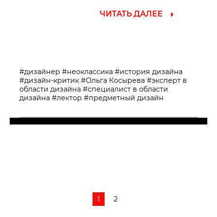
ЧИТАТЬ ДАЛЕЕ
#дизайнер
#неоклассика
#история дизайна
#дизайн-критик
#Ольга Косырева
#эксперт в
области дизайна
#специалист в области
дизайна
#лектор
#предметный дизайн
1
2