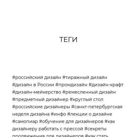
ТЕГИ
#российский дизайн
#тиражный дизайн
#дизайн в России
#промдизайн
#дизайн-крафт
#дизайн-мейкерство
#ремесленный дизайн
#предметный дизайнер
#круглый стол
#российские дизайнеры
#санкт-петербургская
неделя дизайна
#инфо
#лекции о дизайне
#самопиар
#обучение для дизайнеров
#как
дизайнеру работать с прессой
#секреты
продвижения для дизайнеров
#как стать