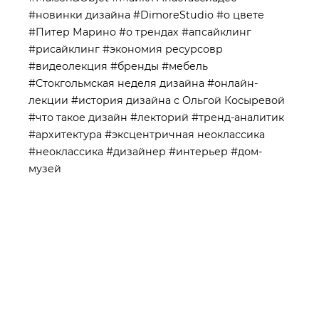
#новинки дизайна
#DimoreStudio
#о цвете
#Питер Марино
#о трендах
#апсайклинг
#рисайклинг
#экономия ресурсовр
#видеолекция
#бренды
#мебель
#Стокгольмская неделя дизайна
#онлайн-
лекции
#история дизайна с Ольгой Косыревой
#что такое дизайн
#лекторий
#тренд-аналитик
#архитектура
#эксцентричная неоклассика
#неоклассика
#дизайнер
#интерьер
#дом-
музей