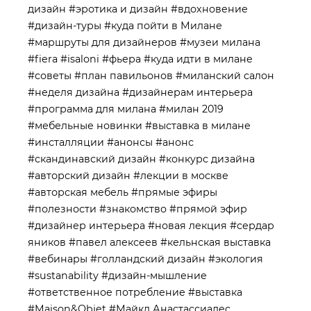
дизайн
#эротика и дизайн
#вдохновение
#дизайн-туры
#куда пойти в Милане
#маршруты для дизайнеров
#музеи милана
#fiera
#isaloni
#фьера
#куда идти в милане
#советы
#план павильонов
#миланский салон
#неделя дизайна
#дизайнерам интерьера
#программа для милана
#милан 2019
#мебельные новинки
#выставка в милане
#инсталляции
#анонсы
#анонс
#скандинавский дизайн
#конкурс дизайна
#авторский дизайн
#лекции в москве
#авторская мебель
#прямые эфиры
#полезности
#знакомство
#прямой эфир
#дизайнер интерьера
#новая лекция
#сердар
яников
#павел алексеев
#кельнская выставка
#вебинары
#голландский дизайн
#экология
#sustanability
#дизайн-мышление
#ответственное потребление
#выставка
#Maison&Objet
#Майкл Анастассиадес