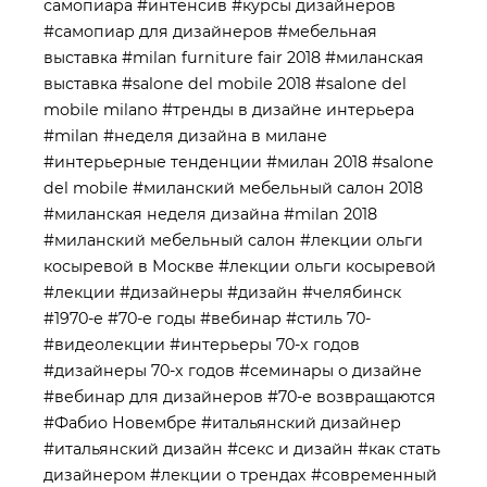
самопиара
#интенсив
#курсы дизайнеров
#самопиар для дизайнеров
#мебельная
выставка
#milan furniture fair 2018
#миланская
выставка
#salone del mobile 2018
#salone del
mobile milano
#тренды в дизайне интерьера
#milan
#неделя дизайна в милане
#интерьерные тенденции
#милан 2018
#salone
del mobile
#миланский мебельный салон 2018
#миланская неделя дизайна
#milan 2018
#миланский мебельный салон
#лекции ольги
косыревой в Москве
#лекции ольги косыревой
#лекции
#дизайнеры
#дизайн
#челябинск
#1970-е
#70-е годы
#вебинар
#стиль 70-
#видеолекции
#интерьеры 70-х годов
#дизайнеры 70-х годов
#семинары о дизайне
#вебинар для дизайнеров
#70-е возвращаются
#Фабио Новембре
#итальянский дизайнер
#итальянский дизайн
#секс и дизайн
#как стать
дизайнером
#лекции о трендах
#современный