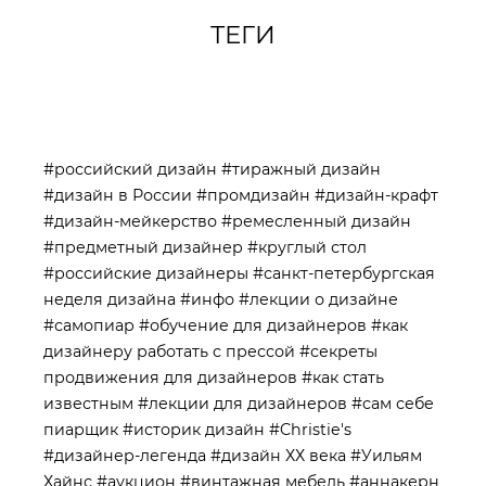
ТЕГИ
#российский дизайн
#тиражный дизайн
#дизайн в России
#промдизайн
#дизайн-крафт
#дизайн-мейкерство
#ремесленный дизайн
#предметный дизайнер
#круглый стол
#российские дизайнеры
#санкт-петербургская
неделя дизайна
#инфо
#лекции о дизайне
#самопиар
#обучение для дизайнеров
#как
дизайнеру работать с прессой
#секреты
продвижения для дизайнеров
#как стать
известным
#лекции для дизайнеров
#сам себе
пиарщик
#историк дизайн
#Christie's
#дизайнер-легенда
#дизайн ХХ века
#Уильям
Хайнс
#аукцион
#винтажная мебель
#аннакерн