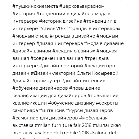
#пушкинскиеместа
#церковьвкрасном
#история
#тенденции в дизайне
#мода в
интерьере
#историк дизайна
#тенденции в
интерьере
#стиль 70-х
#тренды в интерьерах
#модный стиль
#тренды в дизайне
#модный
интерьер
#дизайн интерьера
#мода в дизайне
#дизайн ванной
#лекция о ванных
#модная
ванная
#современная ванная
#тренды в
интерьере
#дизайн-лекторий
#лекции про
дизайн
#Дизайн-лекторий Ольги Косыревой
#дизайн-промоутер
#дизайн-интенсив
#обучение дизайнеров
#повышение
квалификации для дизайнеров
#повышение
квалификации
#обучение дизайну
#секреты
самопиара
#интенсив
#курсы дизайнеров
#самопиар для дизайнеров
#мебельная
выставка
#milan furniture fair 2018
#миланская
выставка
#salone del mobile 2018
#salone del