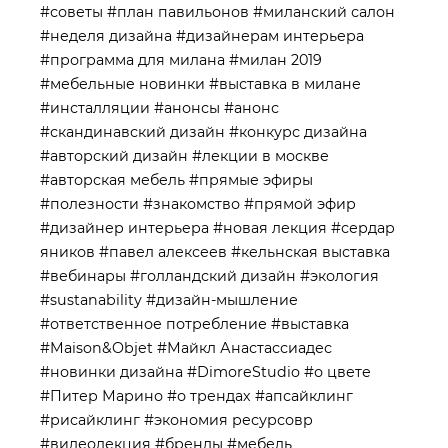
#советы
#план павильонов
#миланский салон
#неделя дизайна
#дизайнерам интерьера
#программа для милана
#милан 2019
#мебельные новинки
#выставка в милане
#инсталляции
#анонсы
#анонс
#скандинавский дизайн
#конкурс дизайна
#авторский дизайн
#лекции в москве
#авторская мебель
#прямые эфиры
#полезности
#знакомство
#прямой эфир
#дизайнер интерьера
#новая лекция
#сердар
яников
#павел алексеев
#кельнская выставка
#вебинары
#голландский дизайн
#экология
#sustanability
#дизайн-мышление
#ответственное потребление
#выставка
#Maison&Objet
#Майкл Анастассиадес
#новинки дизайна
#DimoreStudio
#о цвете
#Питер Марино
#о трендах
#апсайклинг
#рисайклинг
#экономия ресурсовр
#видеолекция
#бренды
#мебель