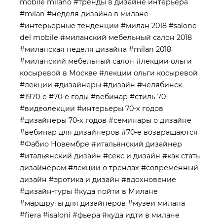
mobile milano
#тренды в дизайне интерьера
#milan
#неделя дизайна в милане
#интерьерные тенденции
#милан 2018
#salone
del mobile
#миланский мебельный салон 2018
#миланская неделя дизайна
#milan 2018
#миланский мебельный салон
#лекции ольги
косыревой в Москве
#лекции ольги косыревой
#лекции
#дизайнеры
#дизайн
#челябинск
#1970-е
#70-е годы
#вебинар
#стиль 70-
#видеолекции
#интерьеры 70-х годов
#дизайнеры 70-х годов
#семинары о дизайне
#вебинар для дизайнеров
#70-е возвращаются
#Фабио Новембре
#итальянский дизайнер
#итальянский дизайн
#секс и дизайн
#как стать
дизайнером
#лекции о трендах
#современный
дизайн
#эротика и дизайн
#вдохновение
#дизайн-туры
#куда пойти в Милане
#маршруты для дизайнеров
#музеи милана
#fiera
#isaloni
#фьера
#куда идти в милане