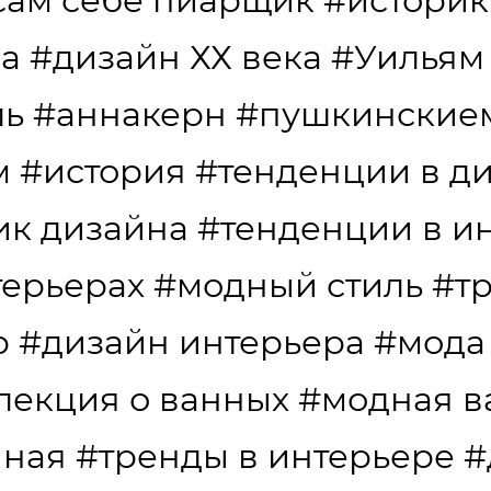
сам себе пиарщик
#историк
да
#дизайн ХХ века
#Уильям
ль
#аннакерн
#пушкинские
м
#история
#тенденции в д
ик дизайна
#тенденции в и
терьерах
#модный стиль
#т
р
#дизайн интерьера
#мода
лекция о ванных
#модная в
нная
#тренды в интерьере
#