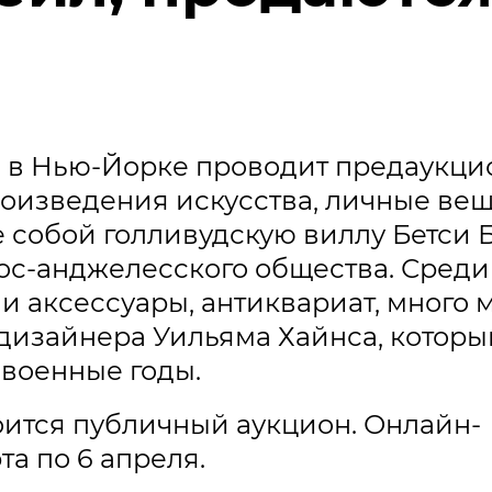
ie's в Нью-Йорке проводит предаукци
оизведения искусства, личные ве
 собой голливудскую виллу Бетси Б
с-анджелесского общества. Среди 3
аксессуары, антиквариат, много ме
дизайнера Уильяма Хайнса, которы
евоенные годы.
тоится публичный аукцион. Онлайн-
та по 6 апреля.