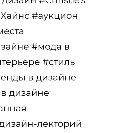
 дизайн
#Christie's
 Хайнс
#аукцион
места
изайне
#мода в
нтерьере
#стиль
ренды в дизайне
 в дизайне
анная
дизайн-лекторий