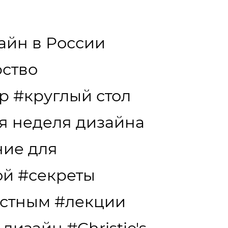
айн в России
ство
р
#круглый стол
я неделя дизайна
ние для
ой
#секреты
естным
#лекции