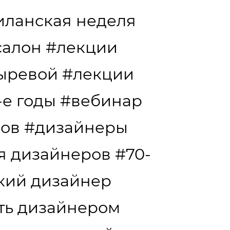
иланская неделя
салон
#лекции
сыревой
#лекции
-е годы
#вебинар
дов
#дизайнеры
я дизайнеров
#70-
кий дизайнер
ать дизайнером