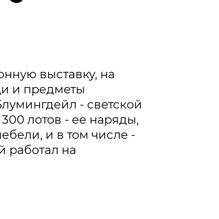
онную выставку, на
щи и предметы
лумингдейл - светской
00 лотов - ее наряды,
бели, и в том числе -
й работал на