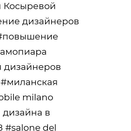
и Косыревой
ение дизайнеров
#повышение
самопиара
я дизайнеров
#миланская
obile milano
 дизайна в
8
#salone del