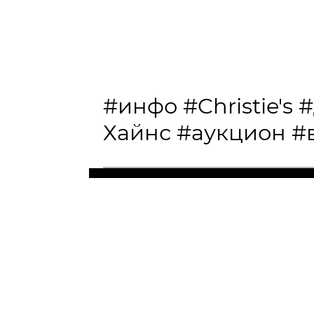
#инфо
#Christie's
#
Хайнс
#аукцион
#