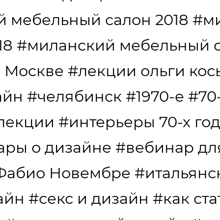
 мебельный салон 2018
#м
18
#миланский мебельный 
в Москве
#лекции ольги ко
айн
#челябинск
#1970-е
#70
лекции
#интерьеры 70-х го
ары о дизайне
#вебинар дл
Фабио Новембре
#итальянс
айн
#секс и дизайн
#как ст