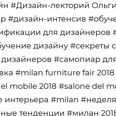
йн
#Дизайн-лекторий Ольг
ер
#дизайн-интенсив
#обуч
ификации для дизайнеров
бучение дизайну
#секреты 
 дизайнеров
#самопиар дл
вка
#milan furniture fair 2018
el mobile 2018
#salone del m
е интерьера
#milan
#неделя
рные тенденции
#милан 201