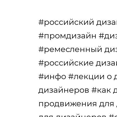
#российский диз
#промдизайн
#ди
#ремесленный ди
#российские диз
#инфо
#лекции о 
дизайнеров
#как 
продвижения для