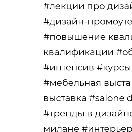
#лекции про диза
#дизайн-промоут
#повышение квал
квалификации
#о
#интенсив
#курсы
#мебельная выста
выставка
#salone d
#тренды в дизайн
милане
#интерье