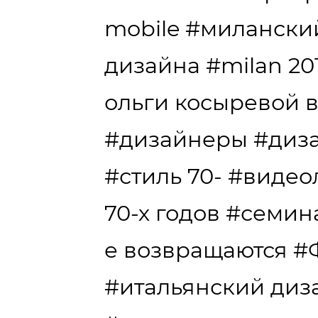
mobile
#миланский
дизайна
#milan 20
ольги косыревой 
#дизайнеры
#диз
#стиль 70-
#видео
70-х годов
#семин
е возвращаются
#
#итальянский диз