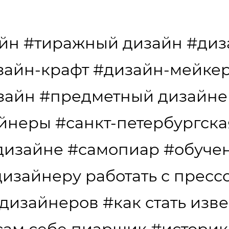
айн
#тиражный дизайн
#диз
зайн-крафт
#дизайн-мейкер
зайн
#предметный дизайне
айнеры
#санкт-петербургска
дизайне
#самопиар
#обуче
дизайнеру работать с пресс
 дизайнеров
#как стать изв