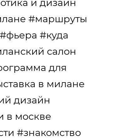
отика и дизайн
илане
#маршруты
#фьера
#куда
ланский салон
рограмма для
ыставка в милане
ий дизайн
и в москве
сти
#знакомство