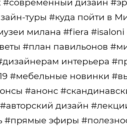
х
#современный дизайн
#эр
зайн-туры
#куда пойти в М
музеи милана
#fiera
#isaloni
веты
#план павильонов
#ми
#дизайнерам интерьера
#п
19
#мебельные новинки
#в
онсы
#анонс
#скандинавск
#авторский дизайн
#лекци
ь
#прямые эфиры
#полезно