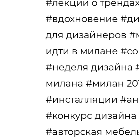
#лекции о тренда
#вдохновение
#ди
для дизайнеров
#
идти в милане
#со
#неделя дизайна
милана
#милан 20
#инсталляции
#ан
#конкурс дизайна
#авторская мебел