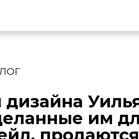
ЛОГ
 дизайна Уиль
деланные им дл
йл, продаются