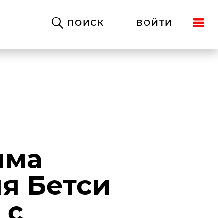
ПОИСК
ВОЙТИ
яма
я Бетси
 с