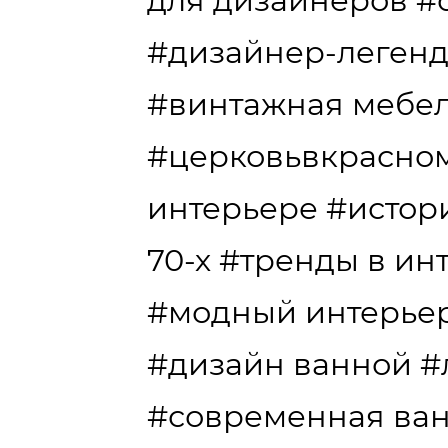
для дизайнеров
#
#дизайнер-леген
#винтажная мебе
#церковьвкрасно
интерьере
#истор
70-х
#тренды в ин
#модный интерье
#дизайн ванной
#
#современная ва