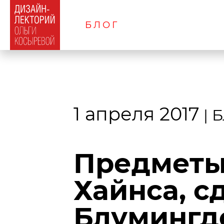
БЛОГ
1 апреля 2017
|
Б
Предметы
Хайнса, с
Блумингде