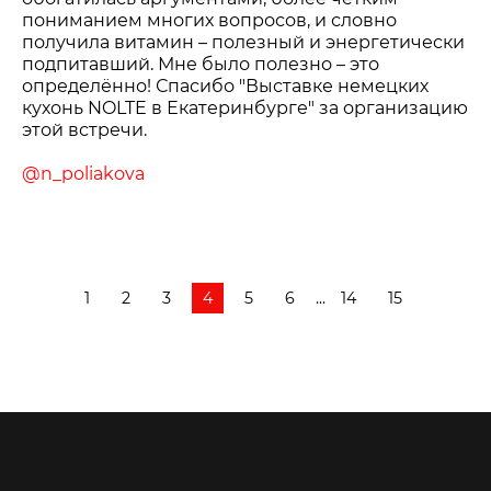
пониманием многих вопросов, и словно
получила витамин – полезный и энергетически
подпитавший. Мне было полезно – это
определённо! Спасибо "Выставке немецких
кухонь NOLTE в Екатеринбурге" за организацию
этой встречи.
@n_poliakova
1
2
3
4
5
6
...
14
15