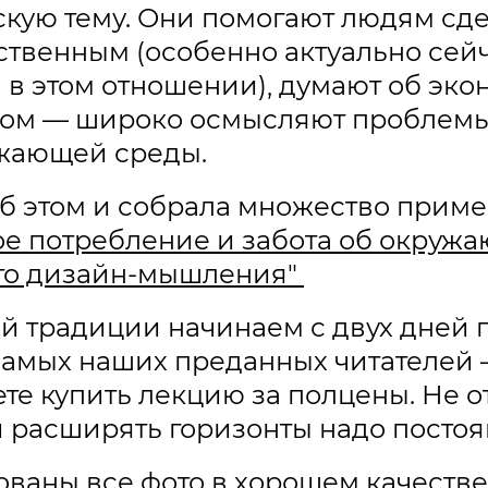
скую тему. Они помогают людям сде
ственным (особенно актуально сейч
 в этом отношении), думают об эк
елом — широко осмысляют проблем
ужающей среды.
б этом и собрала множество приме
е потребление и забота об окружа
ого дизайн-мышления"
̆ традиции начинаем с двух дней 
самых наших преданных читателей 
те купить лекцию за полцены. Не от
 и расширять горизонты надо постоя
аны все фото в хорошем качестве 