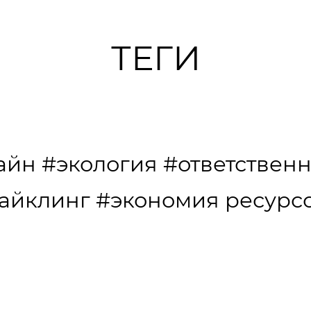
ТЕГИ
айн
#экология
#ответствен
айклинг
#экономия ресурс