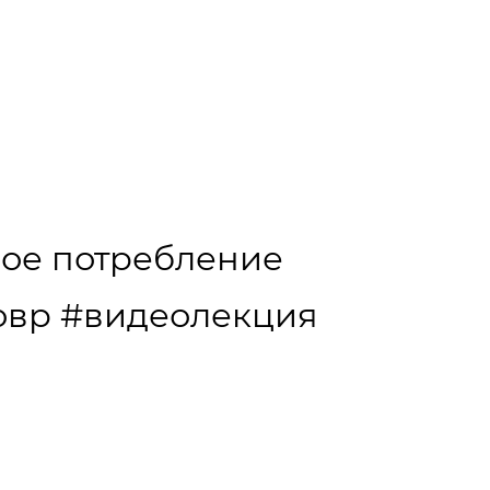
ное потребление
овр
#видеолекция