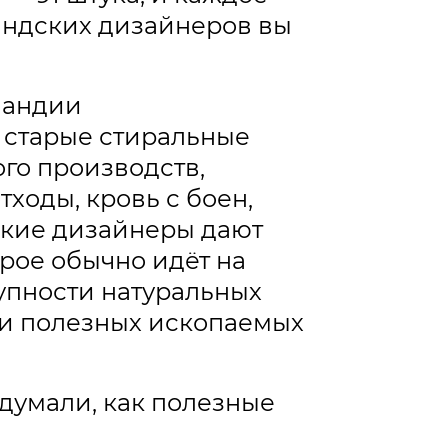
ндских дизайнеров вы
ландии
 старые стиральные
ого производств,
ходы, кровь с боен,
ские дизайнеры дают
рое обычно идёт на
тупности натуральных
чи полезных ископаемых
идумали, как полезные