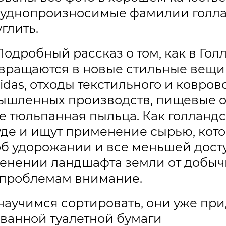
 труднопроизносимые фамилии голла
глить.
одробный рассказ о том, как в Гол
вращаются в новые стильные вещи
das, отходы текстильного и ковров
ышленных производств, пищевые от
же тюльпанная пыльца. Как голланд
уде и ищут применение сырью, кото
об удорожании и все меньшей дос
менении ландшафта земли от добы
м проблемам внимание.
научимся сортировать, они уже пр
зованной туалетной бумаги