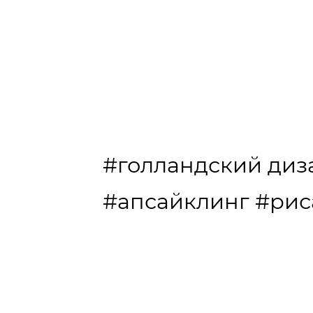
#голландский диз
#апсайклинг
#рис